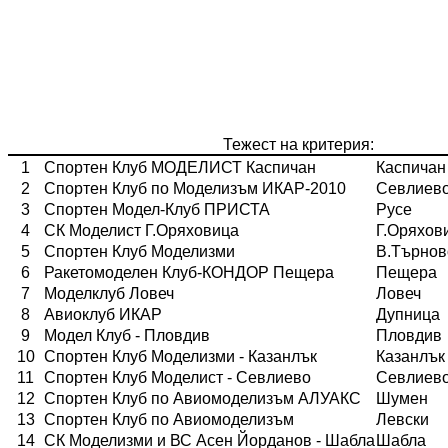
Тежест на критерия:
1
Спортен Клуб МОДЕЛИСТ Каспичан
Каспичан
2
Спортен Клуб по Моделизъм ИКАР-2010
Севлиев
3
Спортен Модел-Клуб ПРИСТА
Русе
4
СК Моделист Г.Оряховица
Г.Оряхов
5
Спортен Клуб Моделизми
В.Търнов
6
Ракетомоделен Клуб-КОНДОР Пещера
Пещера
7
Моделклуб Ловеч
Ловеч
8
Авиоклуб ИКАР
Дупница
9
Модел Клуб - Пловдив
Пловдив
10
Спортен Клуб Моделизми - Казанлък
Казанлък
11
Спортен Клуб Моделист - Севлиево
Севлиев
12
Спортен Клуб по Авиомоделизъм АЛУАКС
Шумен
13
Спортен Клуб по Авиомоделизъм
Левски
14
СК Моделизми и ВС Асен Йорданов - Шабла
Шабла