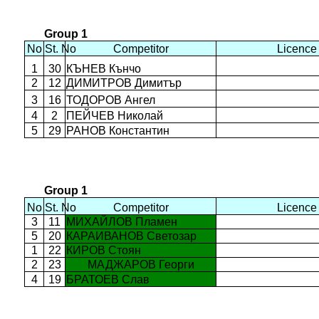
Group 1
No
St. No
Competitor
Licence
1
30
КЪНЕВ Кънчо
2
12
ДИМИТРОВ Димитър
3
16
ТОДОРОВ Ангел
4
2
ПЕЙЧЕВ Николай
5
29
РАНОВ Константин
Group 1
No
St. No
Competitor
Licence
3
11
МИХАЙЛОВ Пламен
5
20
КАРАИВАНОВ Светозар
1
22
КИРОВ Стоян
2
23
МАДЖАРОВ Георги
4
19
БРАТОЕВ Слав