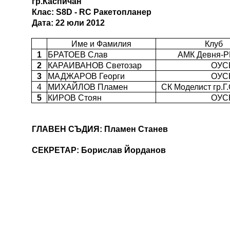
гр.Каспичан
Клас: S8D - RC Ракетопланер
Дата: 22 юли 2012
Име и Фамилия
Клуб
1
БРАТОЕВ Слав
АМК Девня-Р
2
КАРАИВАНОВ Светозар
ОУСК
3
МАДЖАРОВ Георги
ОУСК
4
МИХАЙЛОВ Пламен
СК Моделист гр.Г
5
КИРОВ Стоян
ОУСК
ГЛАВЕН СЪДИЯ: Пламен Станев
СЕКРЕТАР: Борислав Йорданов