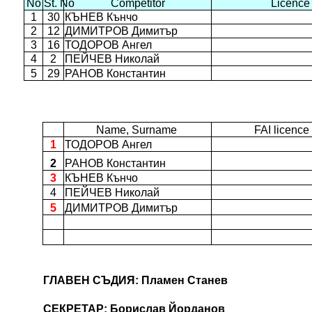
No
St. No
Competitor
Licence
1
30
КЪНЕВ Кънчо
2
12
ДИМИТРОВ Димитър
3
16
ТОДОРОВ Ангел
4
2
ПЕЙЧЕВ Николай
5
29
РАНОВ Константин
Name, Surname
FAI licence 
1
ТОДОРОВ Ангел
2
РАНОВ Константин
3
КЪНЕВ Кънчо
4
ПЕЙЧЕВ Николай
5
ДИМИТРОВ Димитър
ГЛАВЕН СЪДИЯ: Пламен Станев
СЕКРЕТАР: Борислав Йорданов