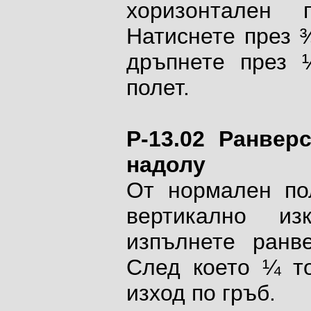
хоризонтален 
Натиснете през 
дръпнете през 
полет.
P-13.02 Ранвер
надолу
От нормален по
вертикално из
изпълнете ранв
След което ¼ то
изход по гръб.