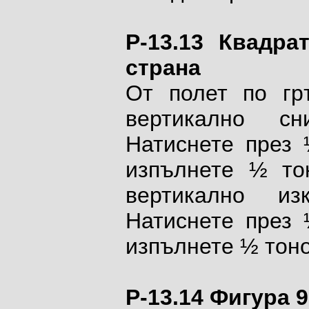
P-13.13 Квадра
страна
От полет по гр
вертикално с
Натиснете през 
изпълнете ½ то
вертикално из
Натиснете през 
изпълнете ½ тоно
P-13.14 Фигура 