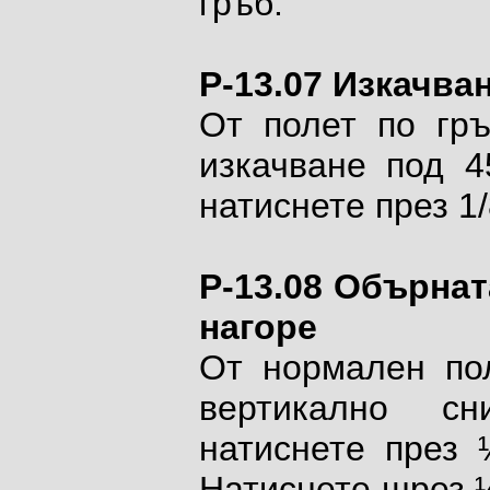
гръб.
P-13.07 Изкачва
От полет по гръ
изкачване под
4
натиснете през 1
P-13.08 Обърнат
нагоре
От нормален пол
вертикално с
натиснете през 
Натиснете шрез ¼