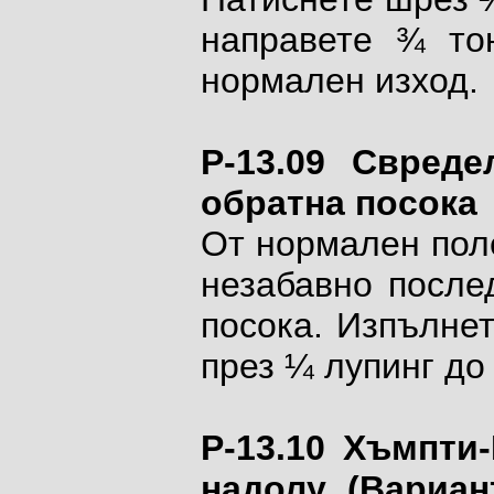
направете ¾ то
нормален изход.
P-13.09 Свред
обратна посока
От нормален поле
незабавно после
посока. Изпълне
през ¼ лупинг до
P-13.10 Хъмпти
надолу (Вариан