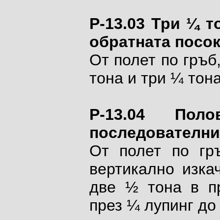
P-13.03 Три ¼ т
обратната посо
От полет по гръб
тона и три ¼ тона
P-13.04 Пол
последователни 
От полет по гр
вертикално изка
две ½ тона в пр
през ¼ лупинг до