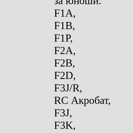
за юноши:
F1A,
F1B,
F1P,
F2A,
F2B,
F2D,
F3J/R,
RC Акробат,
F3J,
F3K,