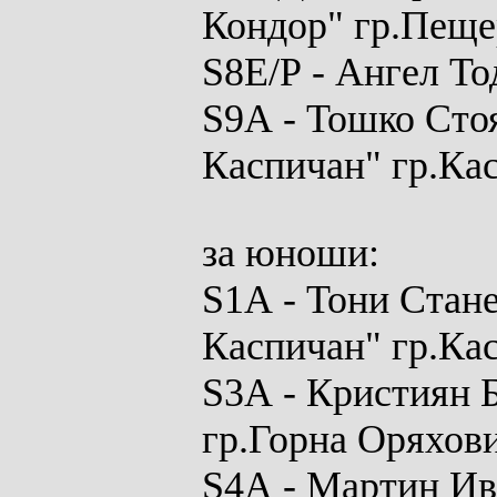
Кондор" гр.Пеще
S8E/P
- Ангел То
S9A
- Тошко Сто
Каспичан" гр.Ка
за юноши:
S
1
A
- Тони Стан
Каспичан" гр.Ка
S3A
- Кристиян 
гр.Горна Оряхов
S4A
- Мартин Ив