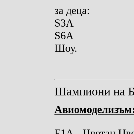
за
деца:
S3A
S6A
Шоу.
Шампиони на Б
Авиомоделизъм
F1A
- Цветан Цв