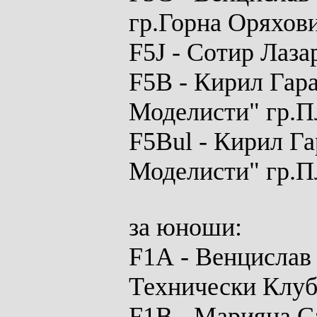
гр.Горна Оряхов
F
5
J
- Сотир Лаза
F5B
- Кирил Гара
Моделисти" гр.П
F5Bul
- Кирил Га
Моделисти" гр.П
за юноши:
F1A
- Венцислав
Технически Клуб
F1B
- Марияна С