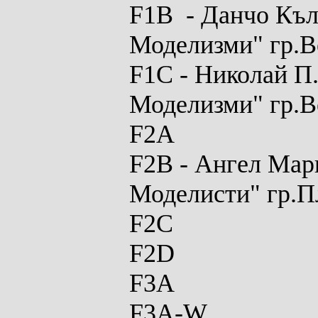
F1B
- Данчо Къл
Моделизми" гр.В
F1C
- Николай П
Моделизми" гр.В
F2A
F2B
- Ангел Мар
Моделисти" гр.П
F2C
F2D
F3A
F3A-W