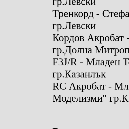
гр.Левски
Тренкорд
-
Стефа
гр.Левски
Кордов Акробат
гр.Долна Митро
F3J/R
- Младен Т
гр.Казанлък
RC Акробат
- Мл
Моделизми" гр.К