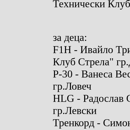
Технически Клуб
за
деца:
F1H
- Ивайло Тр
Клуб Стрела" гр
P-30
-
Ванеса Вес
гр.Ловеч
HLG
- Радослав 
гр.Левски
Тренкорд
-
Симон