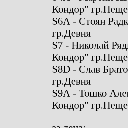
Кондор" гр.Пеще
S6A
- Стоян Радк
гр.Девня
S7
- Николай Ряд
Кондор" гр.Пеще
S
8
D -
Слав Брато
гр.Девня
S9A
- Тошко Але
Кондор" гр.Пеще
за
деца: