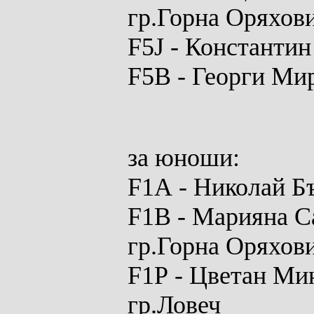
гр.Горна Оряхов
F
5
J
- Константин
F5B
- Георги Мир
за юноши:
F1A
- Николай Б
F1B
- Марияна С
гр.Горна Оряхов
F1P
- Цветан Ми
гр.Ловеч