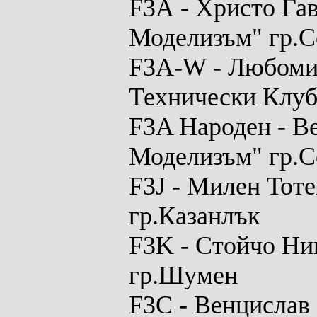
F3A
- Христо Га
Моделизъм" гр.
F3A-W
- Любоми
Технически Клуб
F3A Народен - В
Моделизъм" гр.
F3J
- Милен Тоте
гр.Казанлък
F3K
- Стойчо Ни
гр.Шумен
F3C
- Венцислав