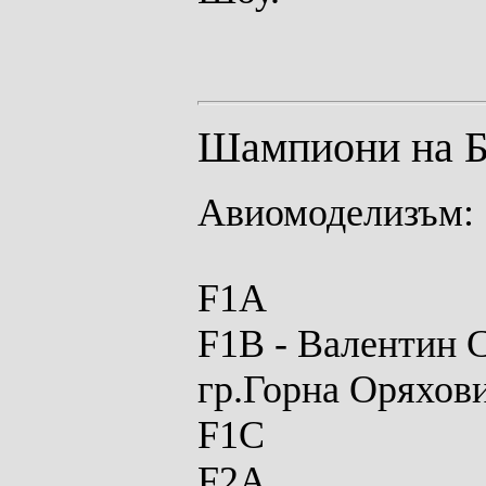
Шампиони на Б
Авиомоделизъм:
F1A
F1B
-
Валентин С
гр.Горна Оряхов
F1C
F2A