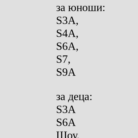
за юноши:
S3A,
S4A,
S6A,
S7,
S9A
за
деца:
S3A
S6A
Шоу.