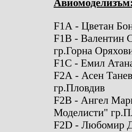
Авиомоделизъм
F1A
- Цветан Бо
F1B
- Валентин 
гр.Горна Оряхов
F1C
- Емил Атана
F2A
- Асен Тане
гр.Пловдив
F2B
- Ангел Мар
Моделисти" гр.П
F2D
- Любомир Д