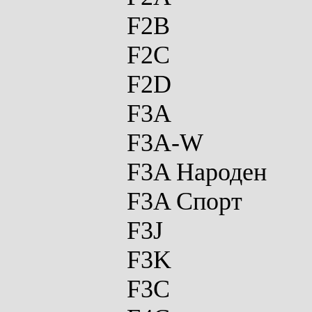
F2B
F2C
F2D
F3A
F3A-W
F3A Народен
F3A Спорт
F3J
F3K
F3C