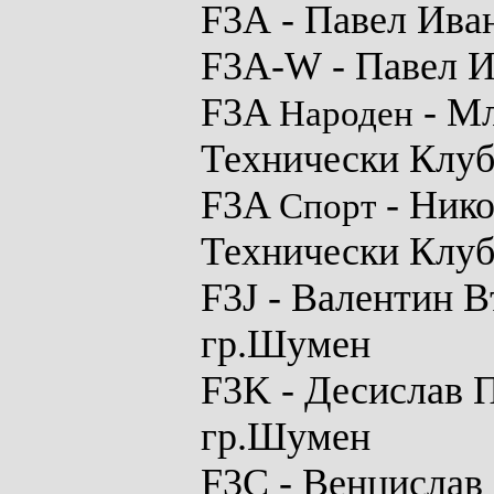
F3A
- Павел Ива
F3A-W
- Павел И
F3A
- М
Народен
Технически Клуб
F3A
- Ник
Спорт
Технически Клуб
F3J
- Валентин В
гр.Шумен
F3K
- Десислав 
гр.Шумен
F3C
- Венцислав