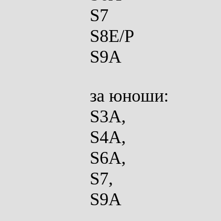
S7
S8E/P
S9A
за юноши:
S3A,
S4A,
S6A,
S7,
S9A