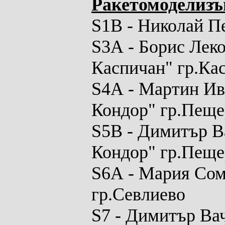
Ракетомоделизъ
S
1В - Николай П
S3A
- Борис Лек
Каспичан" гр.Ка
S4A
-
Мартин Ив
Кондор" гр.Пеще
S5B
- Димитър Ва
Кондор" гр.Пеще
S6A
- Мария Сом
гр.Севлиево
S7
- Димитър Вач