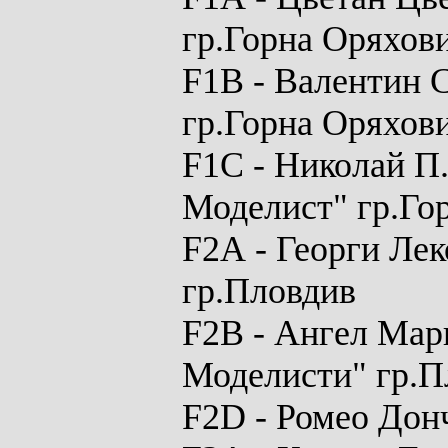
гр.Горна Оряхов
F1B
- Валентин 
гр.Горна Оряхов
F1C
- Николай П
Моделист" гр.Го
F2A
- Георги Лек
гр.Пловдив
F2B
- Ангел Мар
Моделисти" гр.П
F2D
- Ромео Дон