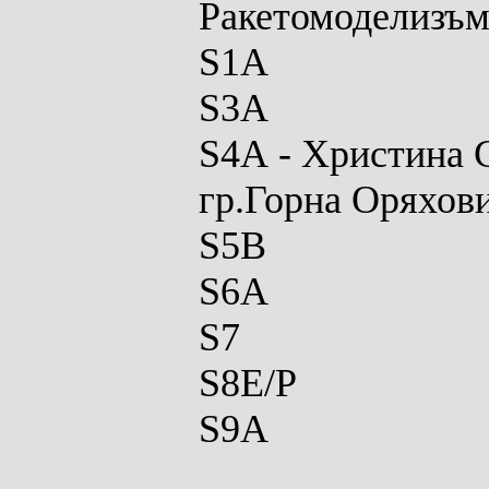
Ракетомоделизъм
S
1
A
S3A
S4A
-
Христина 
гр.Горна Оряхов
S5B
S6A
S7
S8E/P
S9A