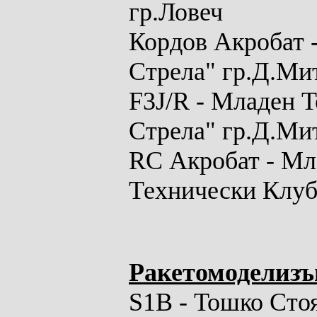
гр.Ловеч
Кордов Акробат
-
Стрела" гр.Д.Ми
F3J/R
- Младен Т
Стрела" гр.Д.Ми
RC Акробат
- Мл
Технически Клуб
Ракетомоделизъ
S
1В - Тошко Сто