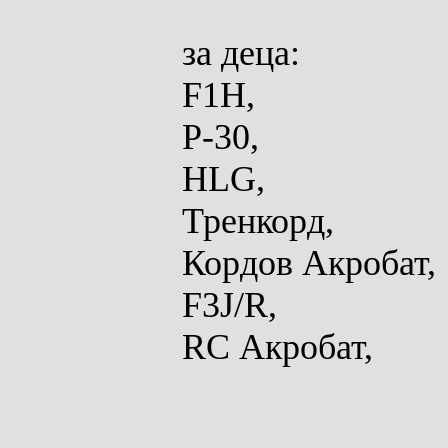
за
деца:
F1H,
P-30,
HLG,
Тренкорд,
Кордов Акробат,
F3J/R,
RC Акробат,