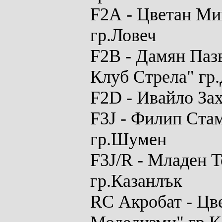
F2A
- Цветан Ми
гр.Ловеч
F2B
- Дамян Паз
Клуб Стрела" гр
F2D
- Ивайло За
F3J
- Филип Стам
гр.Шумен
F3J/R
-
Младен Т
гр.Казанлък
RC Акробат
- Цв