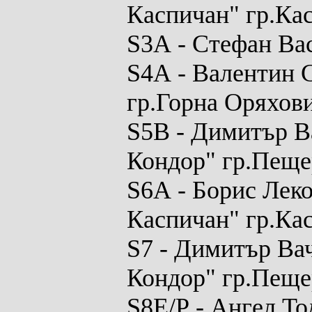
Каспичан" гр.Ка
S3A
- Стефан Ва
S4A
- Валентин 
гр.Горна Оряхов
S5B
- Димитър Ва
Кондор" гр.Пеще
S6A
- Борис Лек
Каспичан" гр.Ка
S7
- Димитър Вач
Кондор" гр.Пеще
S8E/P
- Ангел То