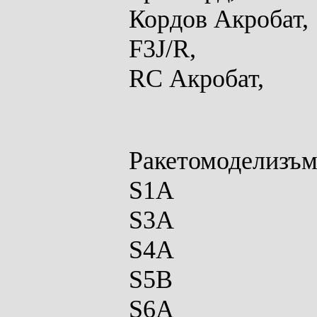
Кордов Акробат,
F3J/R,
RC Акробат,
Ракетомоделизъм
S
1
A
S3A
S4A
S5B
S6A