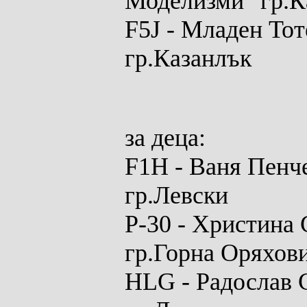
Моделизми" гр.К
F
5
J
-
Младен Тот
гр.Казанлък
за
деца:
F1H
-
Ваня Пенче
гр.Левски
P-30
-
Христина 
гр.Горна Оряхов
HLG
- Радослав 