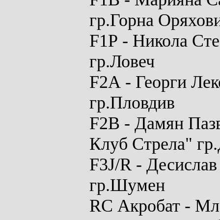
гр.Горна Оряхов
F1P
-
Никола Сте
гр.Ловеч
F2A
- Георги Лек
гр.Пловдив
F2B
- Дамян Паз
Клуб Стрела" гр
F3J/R
- Десислав
гр.Шумен
RC Акробат
- Мл