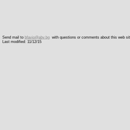
Send mail to
bfavio@abv.bg
with questions or comments about this web sit
Last modified: 11/12/15