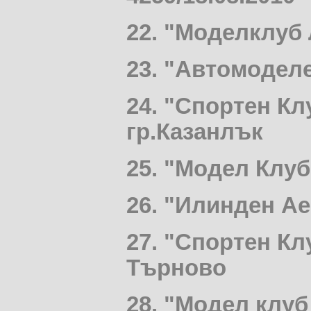
22.
"Модел
к
луб
23.
"
Автомодел
2
4
.
"
Спортен Кл
гр.Казанлък
25. "Модел Клуб
26. "Илинден А
27. "Спортен К
Търново
28. "Модел клуб